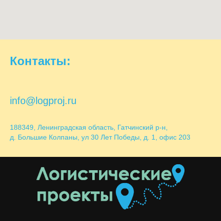
Контакты:
info@logproj.ru
188349, Ленинградская область, Гатчинский р-н,
д. Большие Колпаны, ул 30 Лет Победы, д. 1, офис 203